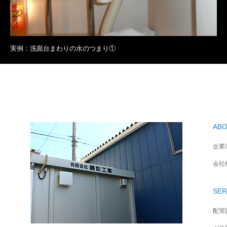
実例：洗面台まわりの水のつまり①
AB
企業
会社
SER
配管