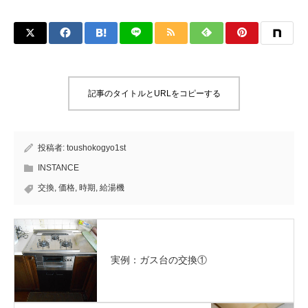
記事のタイトルとURLをコピーする
投稿者:
toushokogyo1st
INSTANCE
交換
,
価格
,
時期
,
給湯機
実例：ガス台の交換①