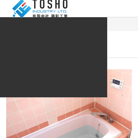
ブログ一覧
INSTANCE
実例：給湯機の交換①
トップページ
会社概要
企業理念
2013.09.04
INSTANCE
実例：給湯機の交換①
事業内容
施工実例
お問い合わせ