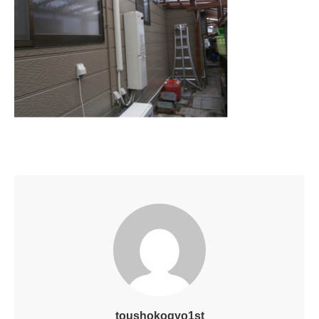
toushokogyo1st