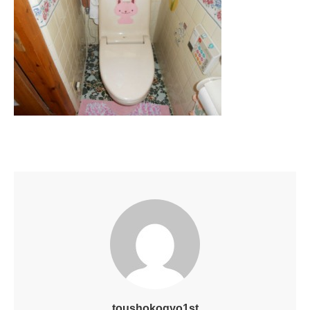
toushokogyo1st