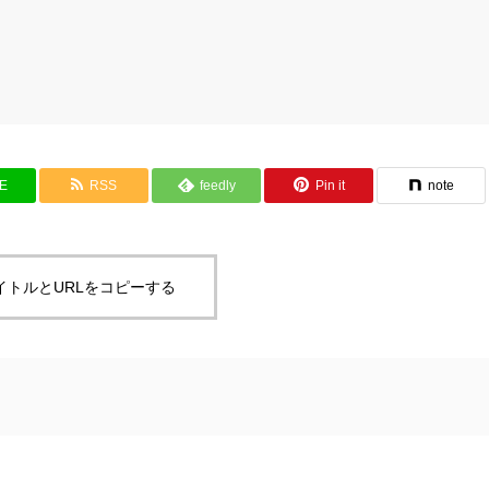
NE
RSS
feedly
Pin it
note
イトルとURLをコピーする