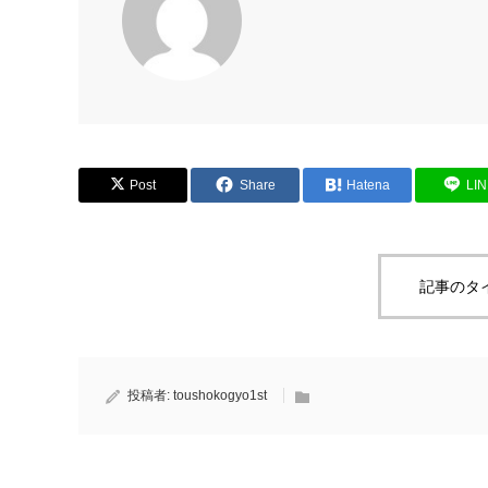
Post
Share
Hatena
LI
記事のタ
投稿者:
toushokogyo1st