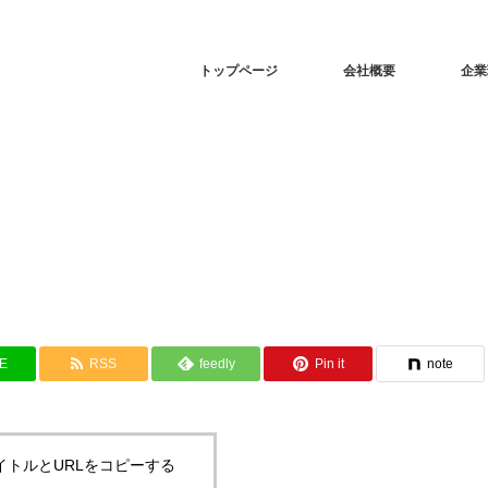
トップページ
会社概要
企業
NE
RSS
feedly
Pin it
note
イトルとURLをコピーする